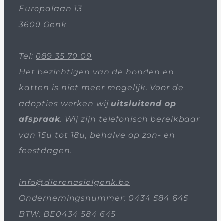
Europalaan 13
3600 Genk
Tel:
089 35 70 09
Het bezichtigen van de honden en
katten is niet meer mogelijk. Voor de
adopties werken wij
uitsluitend op
afspraak
. Wij zijn telefonisch bereikbaar
van 15u tot 18u, behalve op zon- en
feestdagen.
info@dierenasielgenk.be
Ondernemingsnummer: 0434 584 645
BTW: BE0434 584 645