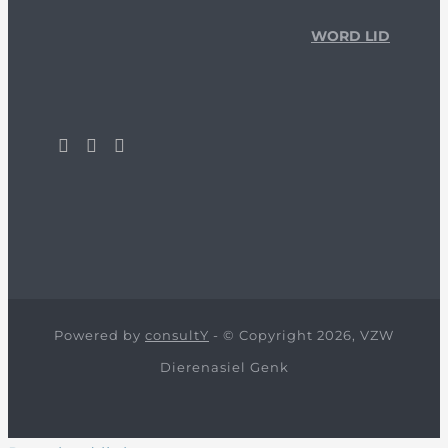
WORD LID
Powered by
consultY
- © Copyright 2026, VZW
Dierenasiel Genk