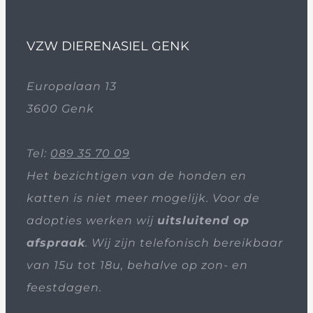
VZW DIERENASIEL GENK
Europalaan 13
3600 Genk
Tel:
089 35 70 09
Het bezichtigen van de honden en
katten is niet meer mogelijk. Voor de
adopties werken wij
uitsluitend op
afspraak
. Wij zijn telefonisch bereikbaar
van 15u tot 18u, behalve op zon- en
feestdagen.