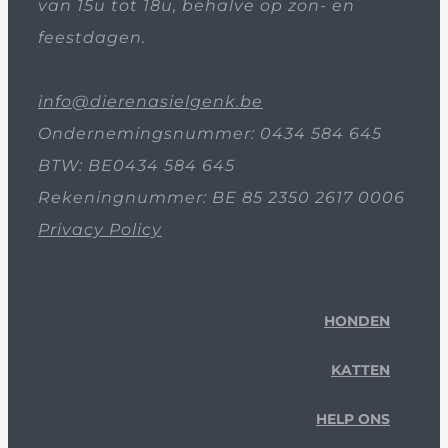
van 15u tot 18u, behalve op zon- en
feestdagen.
info@dierenasielgenk.be
Ondernemingsnummer: 0434 584 645
BTW: BE0434 584 645
Rekeningnummer: BE 85 2350 2617 0006
Privacy Policy
HONDEN
KATTEN
HELP ONS