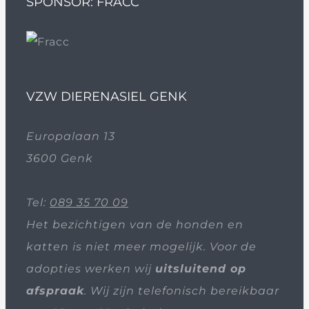
SPONSOR: FRACC
VZW DIERENASIEL GENK
Europalaan 13
3600 Genk
Tel:
089 35 70 09
Het bezichtigen van de honden en
katten is niet meer mogelijk. Voor de
adopties werken wij
uitsluitend op
afspraak
. Wij zijn telefonisch bereikbaar