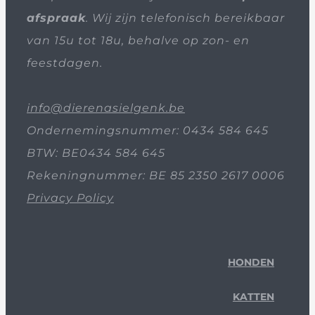
afspraak
. Wij zijn telefonisch bereikbaar
van 15u tot 18u, behalve op zon- en
feestdagen.
info@dierenasielgenk.be
Ondernemingsnummer: 0434 584 645
BTW: BE0434 584 645
Rekeningnummer: BE 85 2350 2617 0006
Privacy Policy
HONDEN
KATTEN