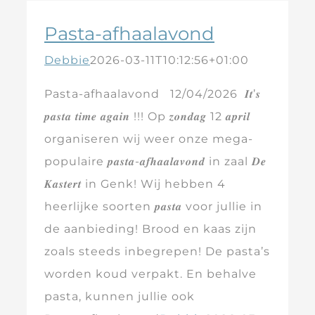
Pasta-afhaalavond
Debbie
2026-03-11T10:12:56+01:00
Pasta-afhaalavond 12/04/2026 𝑰𝒕’𝒔
𝒑𝒂𝒔𝒕𝒂 𝒕𝒊𝒎𝒆 𝒂𝒈𝒂𝒊𝒏 !!! Op 𝒛𝒐𝒏𝒅𝒂𝒈 12 𝒂𝒑𝒓𝒊𝒍
organiseren wij weer onze mega-
populaire 𝒑𝒂𝒔𝒕𝒂-𝒂𝒇𝒉𝒂𝒂𝒍𝒂𝒗𝒐𝒏𝒅 in zaal 𝑫𝒆
𝑲𝒂𝒔𝒕𝒆𝒓𝒕 in Genk! Wij hebben 4
heerlijke soorten 𝒑𝒂𝒔𝒕𝒂 voor jullie in
de aanbieding! Brood en kaas zijn
zoals steeds inbegrepen! De pasta’s
worden koud verpakt. En behalve
pasta, kunnen jullie ook