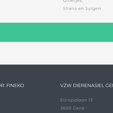
Groetjes,
Shana en Jurgen
R: FINEKO
VZW DIERENASIEL G
Europalaan 13
3600 Genk