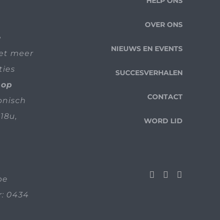
HELP ONS
OVER ONS
e
NIEUWS EN EVENTS
iet meer
ties
SUCCESVERHALEN
 op
CONTACT
fonisch
18u,
WORD LID
be
: 0434