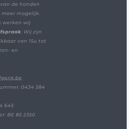
 van de honden
t meer mogelijk.
s werken wij
afspraak
. Wij zijn
ikbaar van 15u tot
zon- en
lgenk.be
ummer: 0434 584
4 645
: BE 85 2350