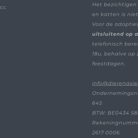
Het bezichtigen
en katten is nie
Voor de adoptie
uitsluitend op 
telefonisch bere
18u, behalve op 
feestdagen.
info@dierenasie
Ondernemingsn
645
BTW: BE0434 58
Rekeningnummer
2617 0006