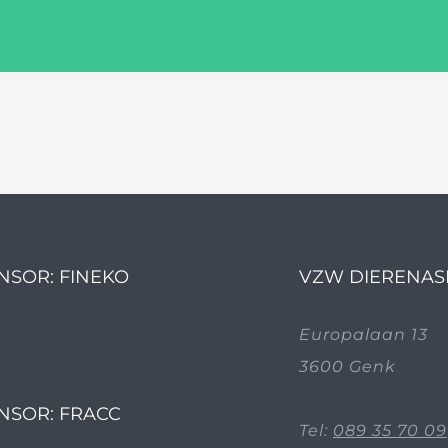
NSOR: FINEKO
VZW DIERENAS
Europalaan 13
3600 Genk
NSOR: FRACC
Tel:
089 35 70 09