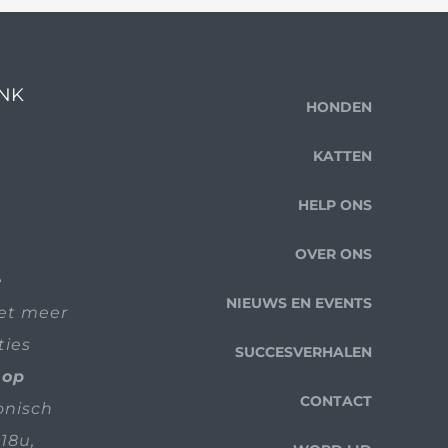
ENK
HONDEN
KATTEN
HELP ONS
OVER ONS
e
NIEUWS EN EVENTS
iet meer
ties
SUCCESVERHALEN
 op
CONTACT
fonisch
18u,