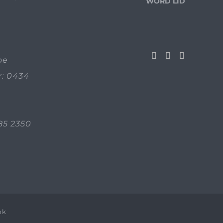
WORD LID
be
: 0434
85 2350
nk