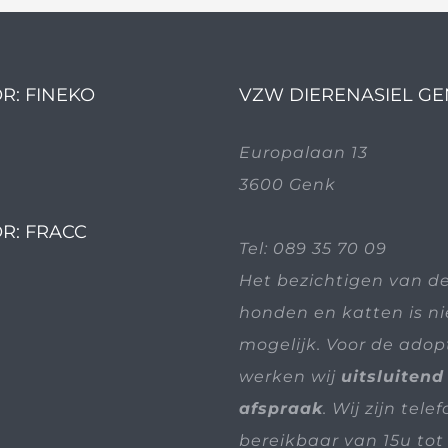
R: FINEKO
VZW DIERENASIEL G
Europalaan 13
3600 Genk
R: FRACC
Tel:
089 35 70 09
Het bezichtigen van d
honden en katten is n
mogelijk. Voor de adop
werken wij
uitsluitend
afspraak
. Wij zijn tele
bereikbaar van 15u tot 