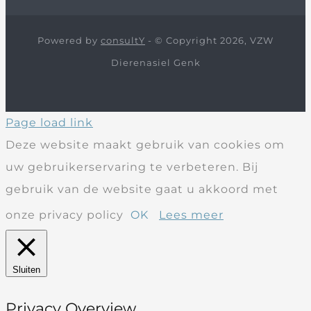
Powered by
consultY
- © Copyright 2026, VZW
Dierenasiel Genk
Page load link
Deze website maakt gebruik van cookies om
uw gebruikerservaring te verbeteren. Bij
gebruik van de website gaat u akkoord met
onze privacy policy
OK
Lees meer
Sluiten
Privacy Overview