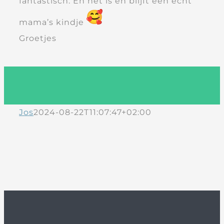
fantastisch. En het is en blijft een echt
mama’s kindje
Groetjes
Jos
2024-08-22T11:07:47+02:00