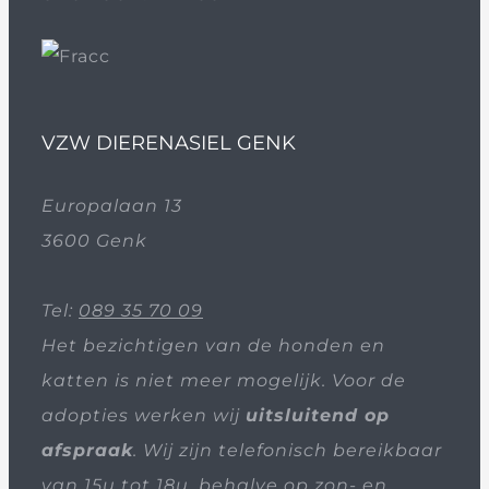
VZW DIERENASIEL GENK
Europalaan 13
3600 Genk
Tel:
089 35 70 09
Het bezichtigen van de honden en
katten is niet meer mogelijk. Voor de
adopties werken wij
uitsluitend op
afspraak
. Wij zijn telefonisch bereikbaar
van 15u tot 18u, behalve op zon- en