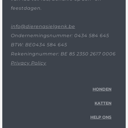
feestdagen.
info@dierenasielgenk.be
Ondernemingsnummer: 0434 584 645
BTW: BE0434 584 645
Rekeningnummer: BE 85 2350 2617 0006
Privacy Policy
HONDEN
KATTEN
HELP ONS