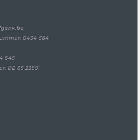
lgenk.be
ummer: 0434 584
4 645
: BE 85 2350