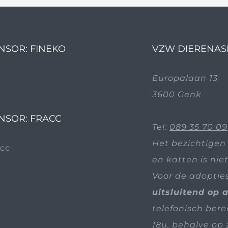
NSOR: FINEKO
VZW DIERENAS
Europalaan 13
3600 Genk
NSOR: FRACC
Tel:
089 35 70 09
Het bezichtigen
en katten is nie
Voor de adoptie
uitsluitend op 
telefonisch bere
18u, behalve op 