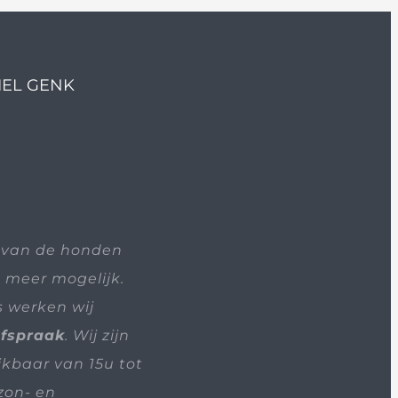
IEL GENK
 van de honden
t meer mogelijk.
s werken wij
afspraak
. Wij zijn
ikbaar van 15u tot
zon- en