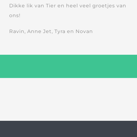
Dikke lik van Tier en heel veel groetjes van
ons!
Ravin,
Anne
Jet, Tyra en Novan