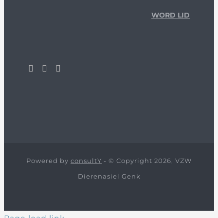
WORD LID
Powered by
consultY
- © Copyright 2026, VZW
Dierenasiel Genk