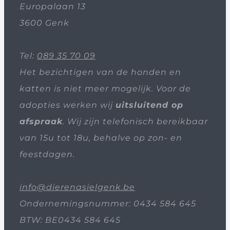
Europalaan 13
3600 Genk
Tel:
089 35 70 09
Het bezichtigen van de honden en
katten is niet meer mogelijk. Voor de
adopties werken wij
uitsluitend op
afspraak
. Wij zijn telefonisch bereikbaar
van 15u tot 18u, behalve op zon- en
feestdagen.
info@dierenasielgenk.be
Ondernemingsnummer: 0434 584 645
BTW: BE0434 584 645