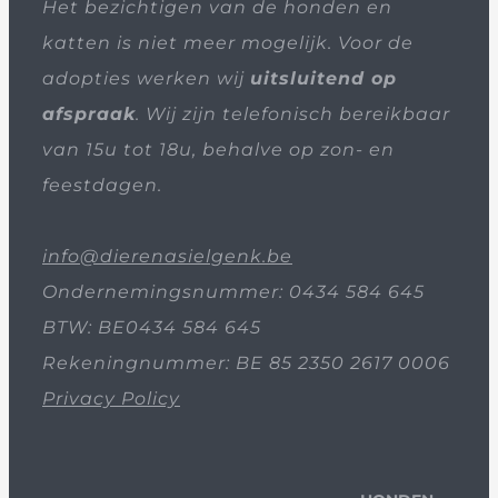
Het bezichtigen van de honden en
katten is niet meer mogelijk. Voor de
adopties werken wij
uitsluitend op
afspraak
. Wij zijn telefonisch bereikbaar
van 15u tot 18u, behalve op zon- en
feestdagen.
info@dierenasielgenk.be
Ondernemingsnummer: 0434 584 645
BTW: BE0434 584 645
Rekeningnummer: BE 85 2350 2617 0006
Privacy Policy