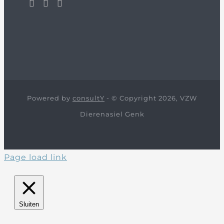
Powered by
consultY
- © Copyright 2026, VZW
Dierenasiel Genk
Page load link
Sluiten