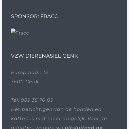
SPONSOR: FRACC
VZW DIERENASIEL GENK
Europalaan 13
3600 Genk
Tel:
089 35 70 09
Het bezichtigen van de honden en
katten is niet meer mogelijk. Voor de
adopties werken wij
uitsluitend op