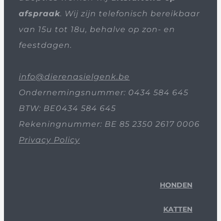
afspraak
. Wij zijn telefonisch bereikbaar
van 15u tot 18u, behalve op zon- en
feestdagen.
info@dierenasielgenk.be
Ondernemingsnummer: 0434 584 645
BTW: BE0434 584 645
Rekeningnummer: BE 85 2350 2617 0006
Privacy Policy
HONDEN
KATTEN