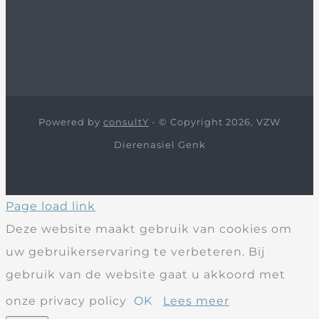
Powered by
consultY
- © Copyright 2026, VZW
Dierenasiel Genk
Page load link
Deze website maakt gebruik van cookies om
uw gebruikerservaring te verbeteren. Bij
gebruik van de website gaat u akkoord met
onze privacy policy
OK
Lees meer