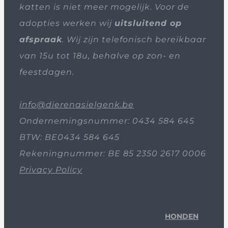
katten is niet meer mogelijk. Voor de
adopties werken wij
uitsluitend op
afspraak
. Wij zijn telefonisch bereikbaar
van 15u tot 18u, behalve op zon- en
feestdagen.
info@dierenasielgenk.be
Ondernemingsnummer: 0434 584 645
BTW: BE0434 584 645
Rekeningnummer: BE 85 2350 2617 0006
Privacy Policy
HONDEN