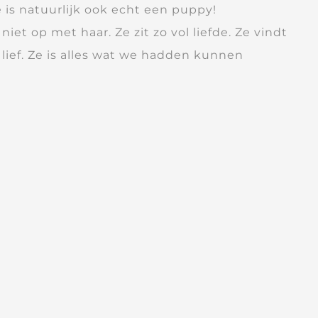
Ze is natuurlijk ook echt een puppy!
et op met haar. Ze zit zo vol liefde. Ze vindt
 lief. Ze is alles wat we hadden kunnen
llie haar voor ons hebben uitgezocht. Ze is
Marloes