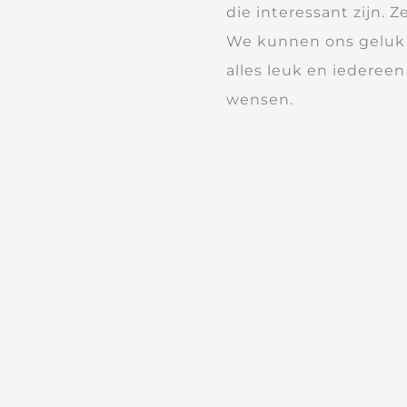
die interessant zijn. 
We kunnen ons geluk ni
alles leuk en iedereen
wensen.
Dank jullie wel dat ju
perfect!
Groetjes,
Carolyn, Mathilde en 