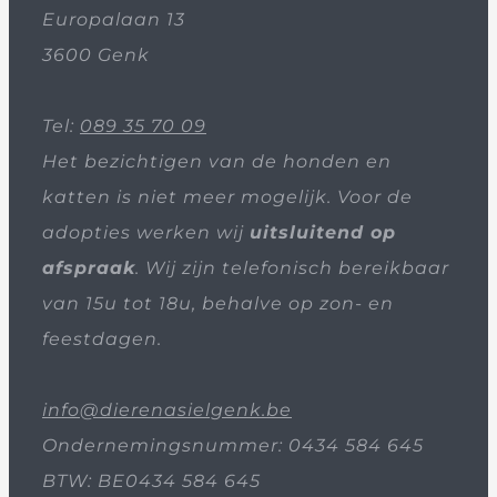
Europalaan 13
3600 Genk
Tel:
089 35 70 09
Het bezichtigen van de honden en
katten is niet meer mogelijk. Voor de
adopties werken wij
uitsluitend op
afspraak
. Wij zijn telefonisch bereikbaar
van 15u tot 18u, behalve op zon- en
feestdagen.
info@dierenasielgenk.be
Ondernemingsnummer: 0434 584 645
BTW: BE0434 584 645