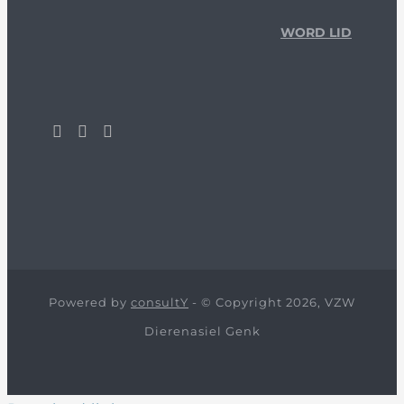
WORD LID
Powered by
consultY
- © Copyright 2026, VZW
Dierenasiel Genk