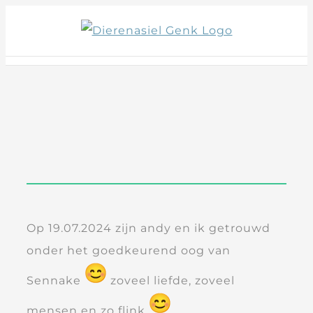
Skip
to
content
Op 19.07.2024 zijn andy en ik getrouwd
onder het goedkeurend oog van
Sennake
zoveel liefde, zoveel
mensen en zo flink