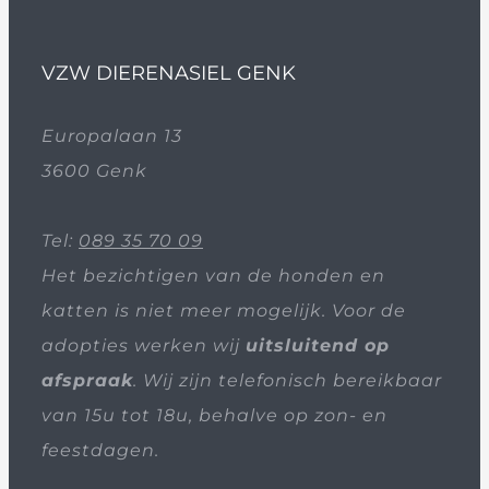
VZW DIERENASIEL GENK
Europalaan 13
3600 Genk
Tel:
089 35 70 09
Het bezichtigen van de honden en
katten is niet meer mogelijk. Voor de
adopties werken wij
uitsluitend op
afspraak
. Wij zijn telefonisch bereikbaar
van 15u tot 18u, behalve op zon- en
feestdagen.