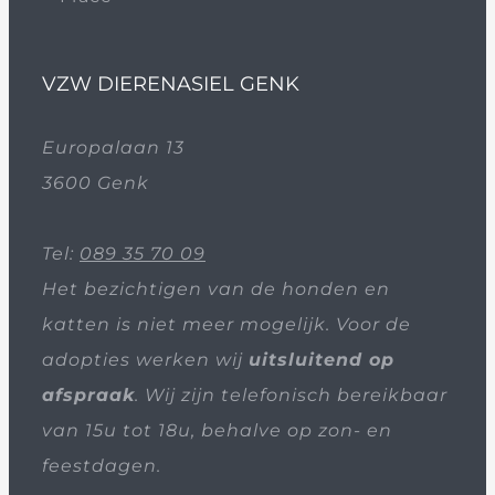
VZW DIERENASIEL GENK
Europalaan 13
3600 Genk
Tel:
089 35 70 09
Het bezichtigen van de honden en
katten is niet meer mogelijk. Voor de
adopties werken wij
uitsluitend op
afspraak
. Wij zijn telefonisch bereikbaar
van 15u tot 18u, behalve op zon- en
feestdagen.