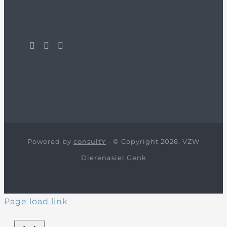
Powered by
consultY
- © Copyright 2026, VZW
Dierenasiel Genk
Page load link