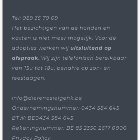
Tel:
089 35 70 09
Het bezichtigen van de honden en
katten is niet meer mogelijk. Voor de
adopties werken wij
uitsluitend op
afspraak
. Wij zijn telefonisch bereikbaar
van 15u tot 18u, behalve op zon- en
feestdagen.
info@dierenasielgenk.be
Ondernemingsnummer: 0434 584 645
BTW: BE0434 584 645
Rekeningnummer: BE 85 2350 2617 0006
Privacy Policy