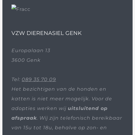
VZW DIERENASIEL GENK
Europalaan 13
3600 Genk
Tel:
089 35 70 09
Het bezichtigen van de honden en
katten is niet meer mogelijk. Voor de
adopties werken wij
uitsluitend op
afspraak
. Wij zijn telefonisch bereikbaar
van 15u tot 18u, behalve op zon- en