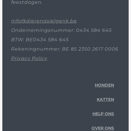
feestdagen.
info@dierenasielgenk.be
Ondernemingsnummer: 0434 584 645
BTW: BE0434 584 645
Rekeningnummer: BE 85 2350 2617 0006
Privacy Policy
HONDEN
KATTEN
HELP ONS
OVER ONS