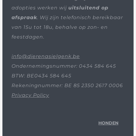
adopties werken wij
uitsluitend op
afspraak
. Wij zijn telefonisch bereikbaar
van 15u tot 18u, behalve op zon- en
feestdagen.
info@dierenasielgenk.be
Ondernemingsnummer: 0434 584 645
BTW: BE0434 584 645
Rekeningnummer: BE 85 2350 2617 0006
Privacy Policy
HONDEN