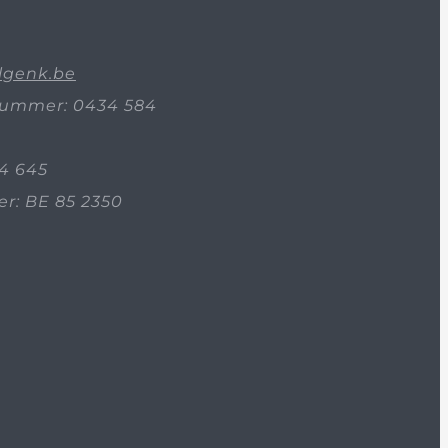
lgenk.be
ummer: 0434 584
4 645
: BE 85 2350