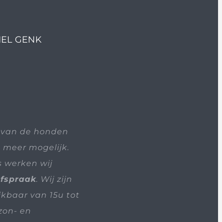
IEL GENK
 van de honden
t meer mogelijk.
s werken wij
afspraak
. Wij zijn
ikbaar van 15u tot
zon- en