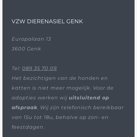
VZW DIERENASIEL GENK
Europalaan 13
3600 Genk
Tel:
089 35 70 09
Het bezichtigen van de honden en
katten is niet meer mogelijk. Voor de
adopties werken wij
uitsluitend op
afspraak
. Wij zijn telefonisch bereikbaar
van 15u tot 18u, behalve op zon- en
feestdagen.