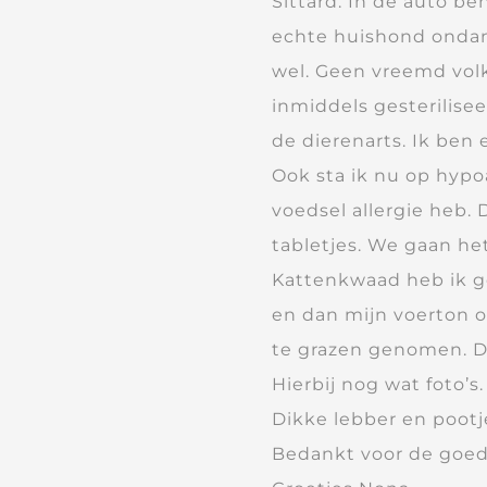
Sittard. In de auto be
echte huishond ondan
wel. Geen vreemd volk 
inmiddels gesterilisee
de dierenarts. Ik ben 
Ook sta ik nu op hypoa
voedsel allergie heb.
tabletjes. We gaan het
Kattenkwaad heb ik g
en dan mijn voerton o
te grazen genomen. D
Hierbij nog wat foto’s.
Dikke lebber en pootj
Bedankt voor de goed