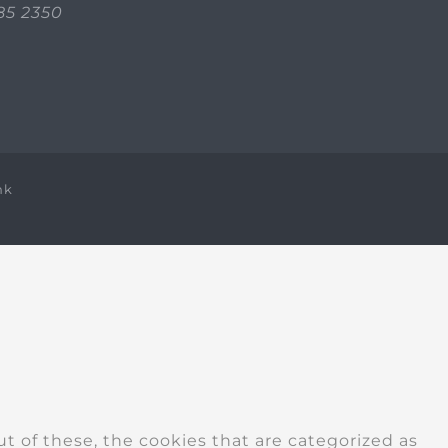
85 2350
nk
 of these, the cookies that are categorized as