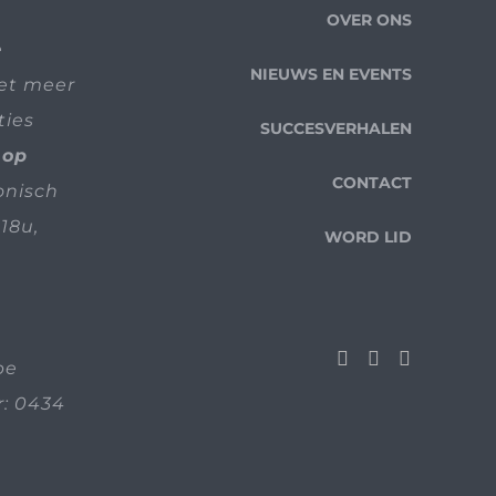
OVER ONS
e
NIEUWS EN EVENTS
iet meer
ties
SUCCESVERHALEN
 op
CONTACT
fonisch
18u,
WORD LID
be
: 0434