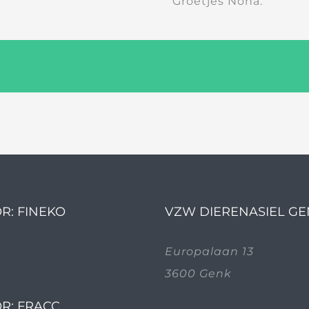
Groetjes Nona.
R: FINEKO
VZW DIERENASIEL G
Europalaan 13
3600 Genk
R: FRACC