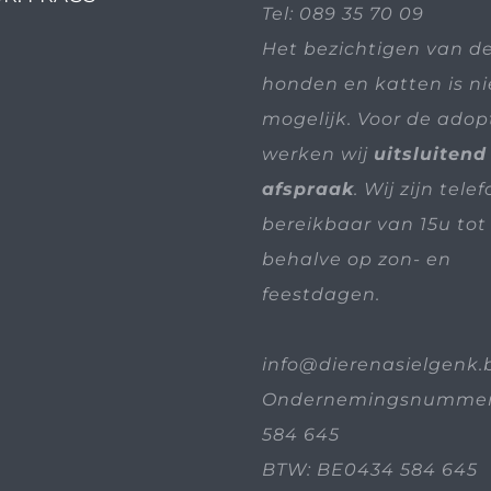
Tel:
089 35 70 09
Het bezichtigen van d
honden en katten is n
mogelijk. Voor de adop
werken wij
uitsluitend
afspraak
. Wij zijn tele
bereikbaar van 15u tot 
behalve op zon- en
feestdagen.
info@dierenasielgenk.
Ondernemingsnummer
584 645
BTW: BE0434 584 645