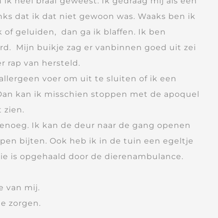
n ik heel braaf geweest. Ik gedraag mij als een
ks dat ik dat niet gewoon was. Waaks ben ik
of geluiden, dan ga ik blaffen. Ik ben
rd. Mijn buikje zag er vanbinnen goed uit zei
er rap van hersteld.
llergeen voer om uit te sluiten of ik een
 Dan kan ik misschien stoppen met de apoquel
 zien.
enoeg. Ik kan de deur naar de gang openen
pen bijten. Ook heb ik in de tuin een egeltje
ie is opgehaald door de dierenambulance.
e van mij.
e zorgen.