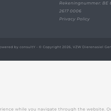
Rekeningnummer: BE 
2617 0006
Privacy Policy
owered by
consultY
- © Copyright 2026, VZW Dierenasiel Ge
rience while you navigate through the website. Out