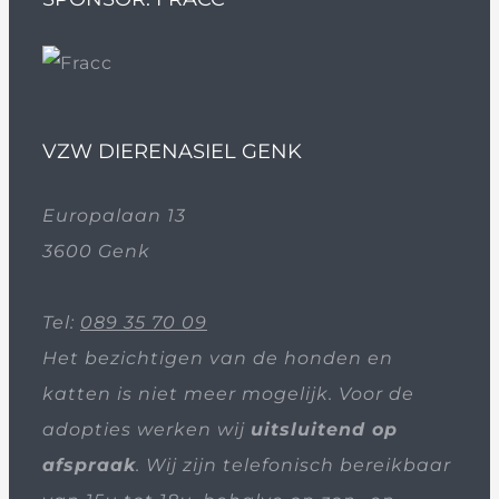
VZW DIERENASIEL GENK
Europalaan 13
3600 Genk
Tel:
089 35 70 09
Het bezichtigen van de honden en
katten is niet meer mogelijk. Voor de
adopties werken wij
uitsluitend op
afspraak
. Wij zijn telefonisch bereikbaar