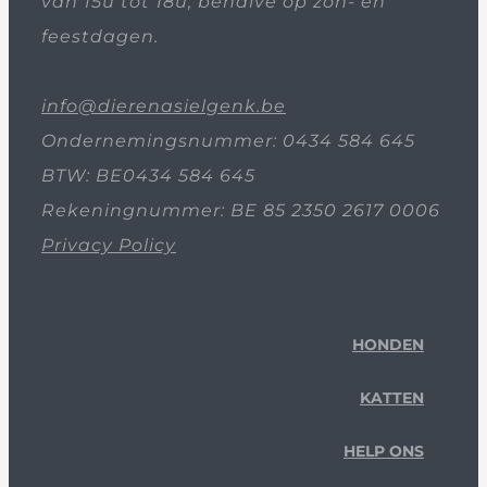
van 15u tot 18u, behalve op zon- en
feestdagen.
info@dierenasielgenk.be
Ondernemingsnummer: 0434 584 645
BTW: BE0434 584 645
Rekeningnummer: BE 85 2350 2617 0006
Privacy Policy
HONDEN
KATTEN
HELP ONS