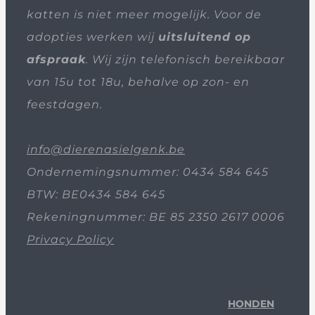
katten is niet meer mogelijk. Voor de
adopties werken wij
uitsluitend op
afspraak
. Wij zijn telefonisch bereikbaar
van 15u tot 18u, behalve op zon- en
feestdagen.
info@dierenasielgenk.be
Ondernemingsnummer: 0434 584 645
BTW: BE0434 584 645
Rekeningnummer: BE 85 2350 2617 0006
Privacy Policy
HONDEN