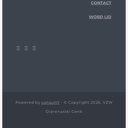
CONTACT
WORD LID
Powered by
consultY
- © Copyright 2026, VZW
Dierenasiel Genk