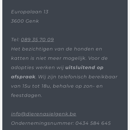
Europalaan 13
3600 Genk
Tel:
089 35 70 09
Het bezichtigen van de honden en
katten is niet meer mogelijk. Voor de
adopties werken wij
uitsluitend op
afspraak
. Wij zijn telefonisch bereikbaar
van 15u tot 18u, behalve op zon- en
feestdagen.
info@dierenasielgenk.be
Ondernemingsnummer: 0434 584 645