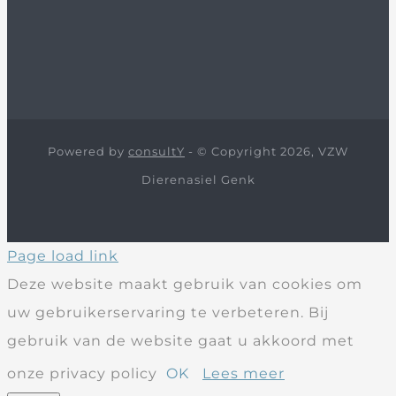
Powered by
consultY
- © Copyright 2026, VZW
Dierenasiel Genk
Page load link
Deze website maakt gebruik van cookies om
uw gebruikerservaring te verbeteren. Bij
gebruik van de website gaat u akkoord met
onze privacy policy
OK
Lees meer