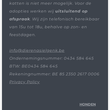
katten is niet meer mogelijk. Voor de
adopties werken wij
uitsluitend op
afspraak
. Wij zijn telefonisch bereikbaar
van 15u tot 18u, behalve op zon- en
feestdagen.
info@dierenasielgenk.be
Ondernemingsnummer: 0434 584 645
BTW: BE0434 584 645
Rekeningnummer: BE 85 2350 2617 0006
Privacy Policy
HONDEN