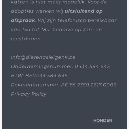
katten is niet meer mogelijk. Voor de
adopties werken wij
uitsluitend op
afspraak
. Wij zijn telefonisch bereikbaar
van 15u tot 18u, behalve op zon- en
feestdagen.
info@dierenasielgenk.be
Ondernemingsnummer: 0434 584 645
BTW: BE0434 584 645
Rekeningnummer: BE 85 2350 2617 0006
Privacy Policy
HONDEN