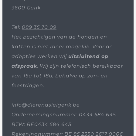
3600 Genk
Tel:
089 35 70 09
Het bezichtigen van de honden en
katten is niet meer mogelijk. Voor de
adopties werken wij
uitsluitend op
afspraak
. Wij zijn telefonisch bereikbaar
van 15u tot 18u, behalve op zon- en
feestdagen.
info@dierenasielgenk.be
Ondernemingsnummer: 0434 584 645
BTW: BE0434 584 645
Rekeningnummer: BE 85 2350 2617 0006