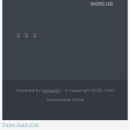
WORD LID
Powered by
consultY
- © Copyright 2026, VZW
Dierenasiel Genk
Page load link