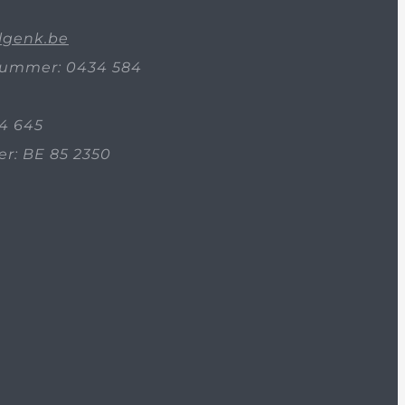
lgenk.be
ummer: 0434 584
4 645
: BE 85 2350