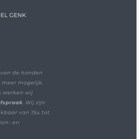
IEL GENK
 van de honden
t meer mogelijk.
s werken wij
afspraak
. Wij zijn
ikbaar van 15u tot
zon- en