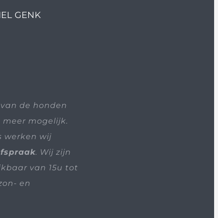
IEL GENK
 van de honden
t meer mogelijk.
s werken wij
afspraak
. Wij zijn
ikbaar van 15u tot
zon- en