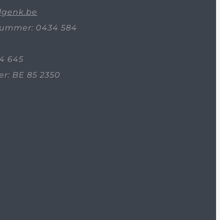
lgenk.be
ummer: 0434 584
4 645
: BE 85 2350