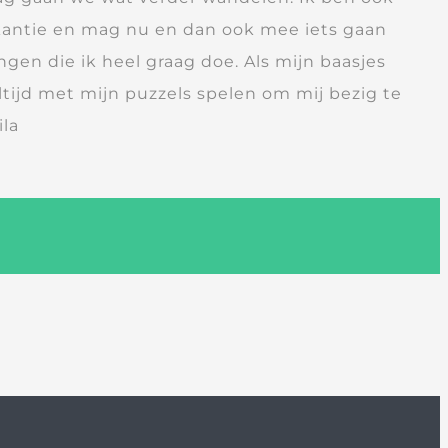
antie en mag nu en dan ook mee iets gaan
ingen die ik heel graag doe. Als mijn baasjes
tijd met mijn puzzels spelen om mij bezig te
ila