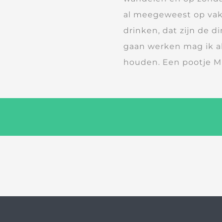
al meegeweest op vak
drinken, dat zijn de d
gaan werken mag ik al
houden. Een pootje M