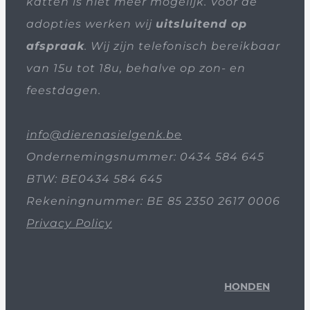
katten is niet meer mogelijk. Voor de
adopties werken wij
uitsluitend op
afspraak
. Wij zijn telefonisch bereikbaar
van 15u tot 18u, behalve op zon- en
feestdagen.
info@dierenasielgenk.be
Ondernemingsnummer: 0434 584 645
BTW: BE0434 584 645
Rekeningnummer: BE 85 2350 2617 0006
Privacy Policy
HONDEN