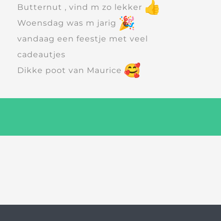
Butternut , vind m zo lekker
Woensdag was m jarig
vandaag een feestje met veel
cadeautjes
Dikke poot van Maurice