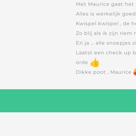
Met Maurice gaat het 
Alles is werkelijk goe
Kwispel kwispel , de h
Zo blij als ik zijn ri
En ja … alle snoepjes 
Laatst een check up bi
orde
Dikke poot , Maurice