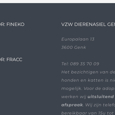
R: FINEKO
VZW DIERENASIEL G
Europalaan 13
3600 Genk
R: FRACC
Tel:
089 35 70 09
Het bezichtigen van d
honden en katten is n
mogelijk. Voor de adop
werken wij
uitsluitend
afspraak
. Wij zijn tele
bereikbaar van 15u tot 