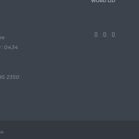
WORD LID
be
: 0434
85 2350
nk