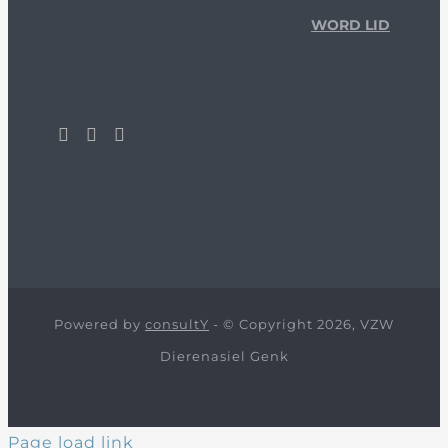
WORD LID
Powered by
consultY
- © Copyright 2026, VZW
Dierenasiel Genk
Page load link