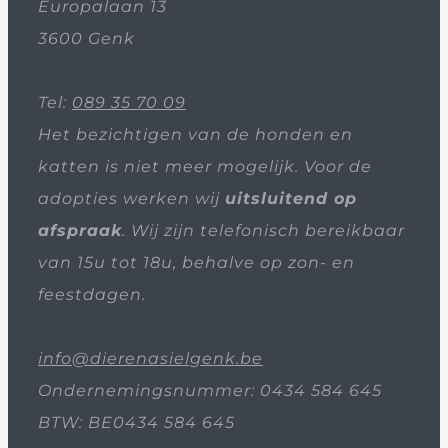
Europalaan 13
3600 Genk
Tel:
089 35 70 09
Het bezichtigen van de honden en
katten is niet meer mogelijk. Voor de
adopties werken wij
uitsluitend op
afspraak
. Wij zijn telefonisch bereikbaar
van 15u tot 18u, behalve op zon- en
feestdagen.
info@dierenasielgenk.be
Ondernemingsnummer: 0434 584 645
BTW: BE0434 584 645