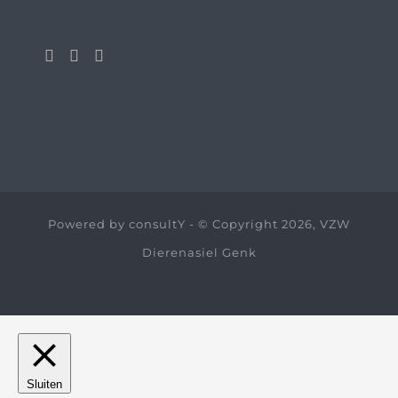
Powered by
consultY
- © Copyright 2026, VZW
Dierenasiel Genk
Sluiten