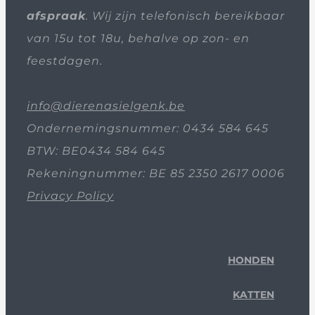
afspraak
. Wij zijn telefonisch bereikbaar
van 15u tot 18u, behalve op zon- en
feestdagen.
info@dierenasielgenk.be
Ondernemingsnummer: 0434 584 645
BTW: BE0434 584 645
Rekeningnummer: BE 85 2350 2617 0006
Privacy Policy
HONDEN
KATTEN