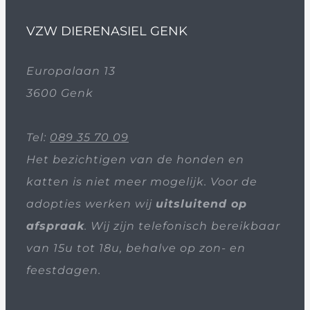
VZW DIERENASIEL GENK
Europalaan 13
3600 Genk
Tel:
089 35 70 09
Het bezichtigen van de honden en
katten is niet meer mogelijk. Voor de
adopties werken wij
uitsluitend op
afspraak
. Wij zijn telefonisch bereikbaar
van 15u tot 18u, behalve op zon- en
feestdagen.