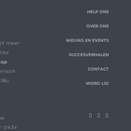
HELP ONS
OVER ONS
e
NIEUWS EN EVENTS
iet meer
ties
SUCCESVERHALEN
 op
CONTACT
fonisch
18u,
WORD LID
be
: 0434