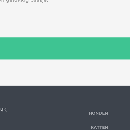
en gelukkig baasje.
ENK
HONDEN
KATTEN