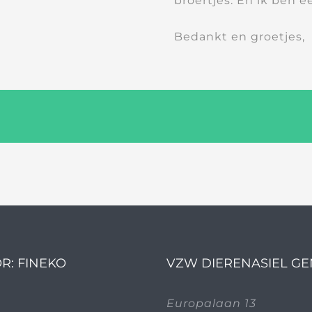
broertjes. En ik ben e
Bedankt en groetjes,
R: FINEKO
VZW DIERENASIEL G
Europalaan 13