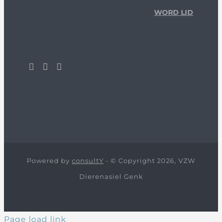
WORD LID
Powered by
consultY
- © Copyright 2026, VZW
Dierenasiel Genk
Page load link