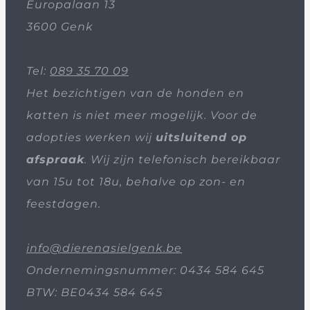
Europalaan 13
3600 Genk
Tel:
089 35 70 09
Het bezichtigen van de honden en
katten is niet meer mogelijk. Voor de
adopties werken wij
uitsluitend op
afspraak
. Wij zijn telefonisch bereikbaar
van 15u tot 18u, behalve op zon- en
feestdagen.
info@dierenasielgenk.be
Ondernemingsnummer: 0434 584 645
BTW: BE0434 584 645