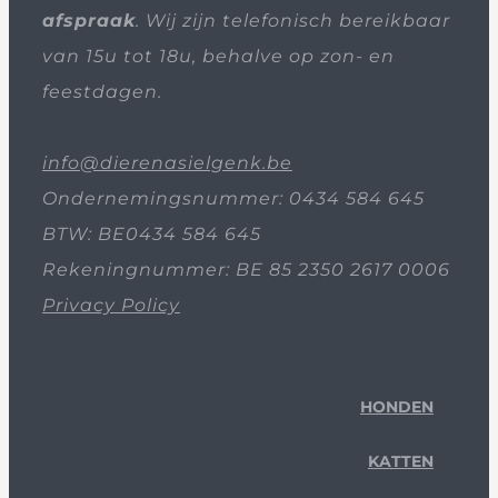
afspraak
. Wij zijn telefonisch bereikbaar
van 15u tot 18u, behalve op zon- en
feestdagen.
info@dierenasielgenk.be
Ondernemingsnummer: 0434 584 645
BTW: BE0434 584 645
Rekeningnummer: BE 85 2350 2617 0006
Privacy Policy
HONDEN
KATTEN