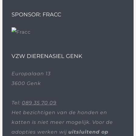
SPONSOR: FRACC
VZW DIERENASIEL GENK
Europalaan 13
3600 Genk
Tel:
089 35 70 09
Het bezichtigen van de honden en
katten is niet meer mogelijk. Voor de
adopties werken wij
uitsluitend op