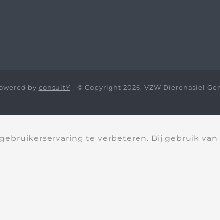
owered by
consultY
- © Copyright 2026, VZW Dierenasiel Ge
ebruikerservaring te verbeteren. Bij gebruik van