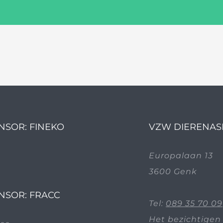
NSOR: FINEKO
VZW DIERENAS
Europalaan 13
3600 Genk
NSOR: FRACC
Tel:
089 35 70 09
Het bezichtigen