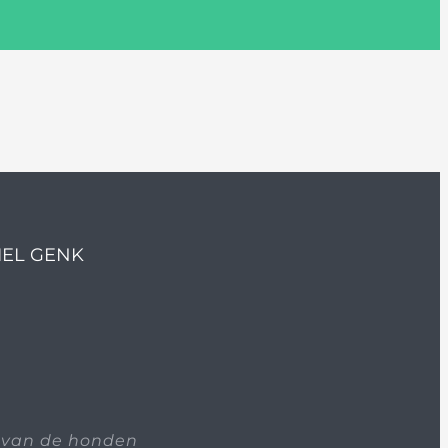
IEL GENK
 van de honden