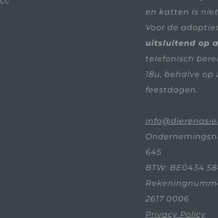
en katten is nie
Voor de adoptie
uitsluitend op 
telefonisch bere
18u, behalve op 
feestdagen.
info@dierenasie
Ondernemingsn
645
BTW: BE0434 58
Rekeningnummer
2617 0006
Privacy Policy