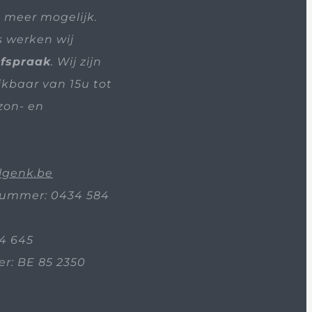
t meer mogelijk.
s werken wij
afspraak
. Wij zijn
ikbaar van 15u tot
zon- en
lgenk.be
ummer: 0434 584
4 645
: BE 85 2350