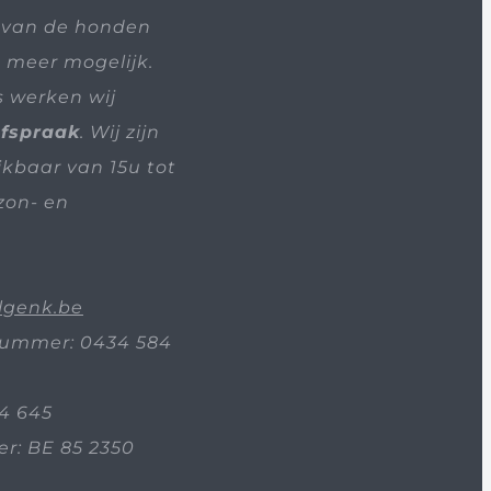
 van de honden
t meer mogelijk.
s werken wij
afspraak
. Wij zijn
ikbaar van 15u tot
zon- en
lgenk.be
ummer: 0434 584
4 645
: BE 85 2350