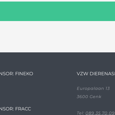
NSOR: FINEKO
VZW DIERENAS
Europalaan 13
3600 Genk
NSOR: FRACC
Tel:
089 35 70 09