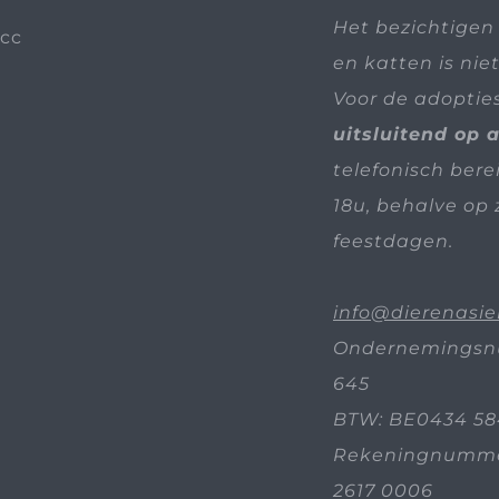
Het bezichtigen
en katten is nie
Voor de adoptie
uitsluitend op 
telefonisch bere
18u, behalve op 
feestdagen.
info@dierenasie
Ondernemingsn
645
BTW: BE0434 58
Rekeningnummer
2617 0006