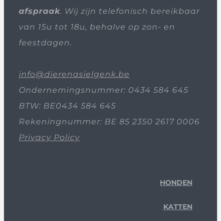
afspraak
. Wij zijn telefonisch bereikbaar
van 15u tot 18u, behalve op zon- en
feestdagen.
info@dierenasielgenk.be
Ondernemingsnummer: 0434 584 645
BTW: BE0434 584 645
Rekeningnummer: BE 85 2350 2617 0006
Privacy Policy
HONDEN
KATTEN