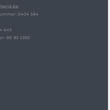
lgenk.be
ummer: 0434 584
4 645
: BE 85 2350