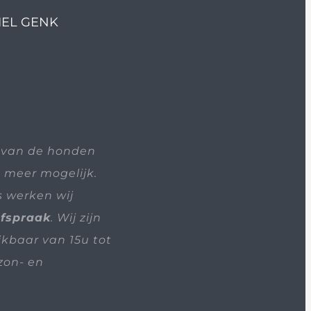
IEL GENK
 van de honden
t meer mogelijk.
s werken wij
afspraak
. Wij zijn
ikbaar van 15u tot
zon- en