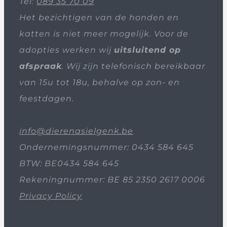
Tel:
089 35 70 09
Het bezichtigen van de honden en
katten is niet meer mogelijk. Voor de
adopties werken wij
uitsluitend op
afspraak
. Wij zijn telefonisch bereikbaar
van 15u tot 18u, behalve op zon- en
feestdagen.
info@dierenasielgenk.be
Ondernemingsnummer: 0434 584 645
BTW: BE0434 584 645
Rekeningnummer: BE 85 2350 2617 0006
Privacy Policy