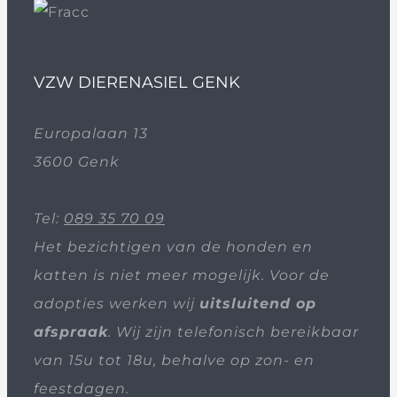
VZW DIERENASIEL GENK
Europalaan 13
3600 Genk
Tel:
089 35 70 09
Het bezichtigen van de honden en
katten is niet meer mogelijk. Voor de
adopties werken wij
uitsluitend op
afspraak
. Wij zijn telefonisch bereikbaar
van 15u tot 18u, behalve op zon- en
feestdagen.