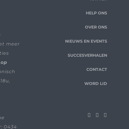
HELP ONS
OVER ONS
e
NIEUWS EN EVENTS
iet meer
ties
SUCCESVERHALEN
 op
CONTACT
fonisch
18u,
WORD LID
be
: 0434