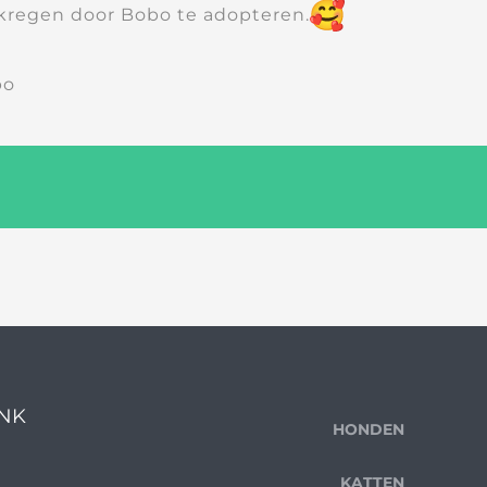
ekregen door Bobo te adopteren.
bo
ENK
HONDEN
KATTEN