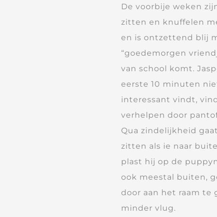
De voorbije weken zij
zitten en knuffelen m
en is ontzettend blij
“goedemorgen vriendje”
van school komt. Jaspe
eerste 10 minuten nie
interessant vindt, vin
verhelpen door pantof
Qua zindelijkheid gaa
zitten als ie naar bui
plast hij op de puppy
ook meestal buiten, g
door aan het raam te 
minder vlug.