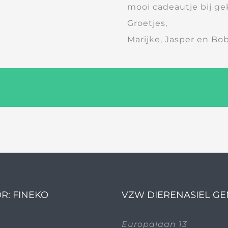
mooi cadeautje bij g
Groetjes,
Marijke, Jasper en Bo
R: FINEKO
VZW DIERENASIEL G
Europalaan 13