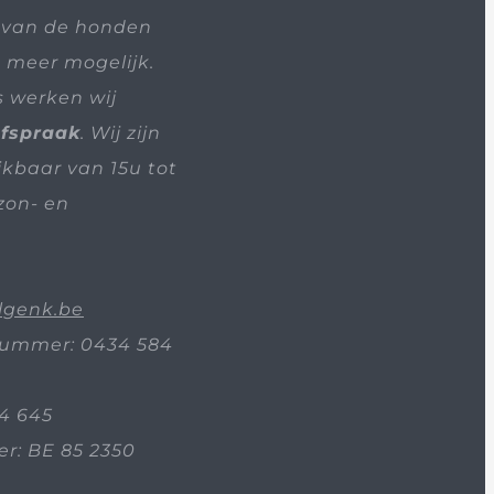
 van de honden
t meer mogelijk.
s werken wij
afspraak
. Wij zijn
ikbaar van 15u tot
zon- en
lgenk.be
ummer: 0434 584
4 645
: BE 85 2350