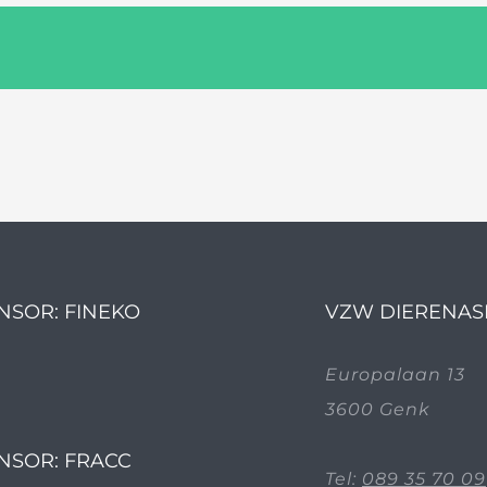
NSOR: FINEKO
VZW DIERENAS
Europalaan 13
3600 Genk
NSOR: FRACC
Tel:
089 35 70 09