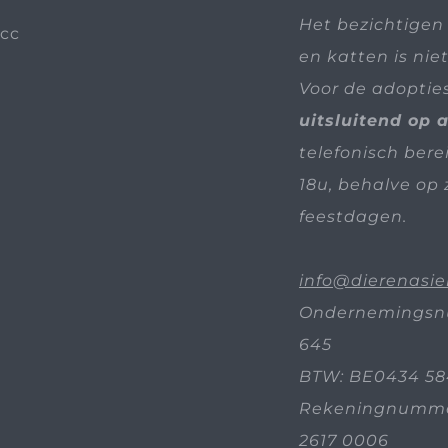
Het bezichtigen
en katten is nie
Voor de adoptie
uitsluitend op 
telefonisch bere
18u, behalve op 
feestdagen.
info@dierenasie
Ondernemingsn
645
BTW: BE0434 58
Rekeningnummer
2617 0006